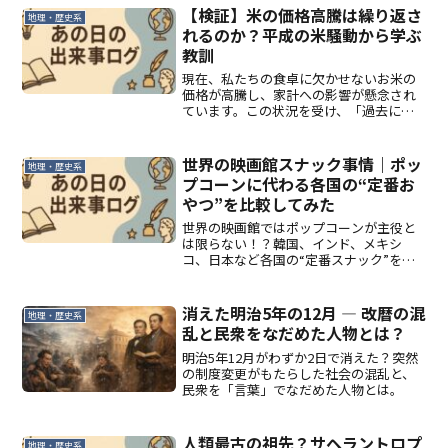
【検証】米の価格高騰は繰り返さ
地理・歴史系
れるのか？平成の米騒動から学ぶ
教訓
現在、私たちの食卓に欠かせないお米の
価格が高騰し、家計への影響が懸念され
ています。この状況を受け、「過去にも
同じようなことがあったのだろうか？」
と感じた方もいるのではないでしょう
か。今回は、過去の米価高騰の事例、特
世界の映画館スナック事情｜ポッ
地理・歴史系
に記憶に新しい「平成の米騒...
プコーンに代わる各国の“定番お
やつ”を比較してみた
世界の映画館ではポップコーンが主役と
は限らない！？韓国、インド、メキシ
コ、日本など各国の“定番スナック”を比
較しながら、映画×食文化の多様性を掘
り下げます。
消えた明治5年の12月 ― 改暦の混
地理・歴史系
乱と民衆をなだめた人物とは？
明治5年12月がわずか2日で消えた？突然
の制度変更がもたらした社会の混乱と、
民衆を「言葉」でなだめた人物とは。
人類最古の祖先？サヘラントロプ
地理・歴史系