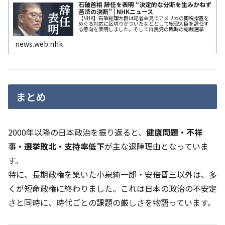
石破首相 辞任を表明 “決定的な分断を生みかねず
苦渋の決断” | NHKニュース
【NHK】石破総理大臣は記者会見でアメリカの関税措置を
めぐる対応に区切りがついたなどとして総理大臣を辞任す
る意向を表明しました。そして自民党の臨時の総裁選挙を
実施するかどうか意思確認を行えば、党内に決定的な分断
news.web.nhk
まとめ
2000年以降の日本政治を振り返ると、
健康問題・不祥
事・選挙敗北・支持率低下
が主な退陣理由となっていま
す。
特に、長期政権を築いた小泉純一郎・安倍晋三以外は、多
くが短命政権に終わりました。これは日本の政治の不安定
さと同時に、時代ごとの課題の厳しさを物語っています。