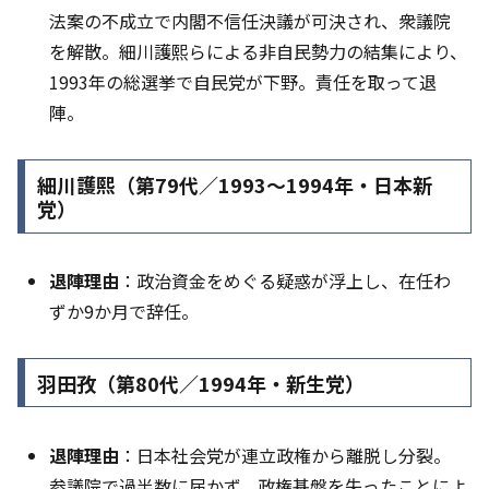
法案の不成立で内閣不信任決議が可決され、衆議院
を解散。細川護熙らによる非自民勢力の結集により、
1993年の総選挙で自民党が下野。責任を取って退
陣。
細川護熙（第79代／1993〜1994年・日本新
党）
退陣理由
：政治資金をめぐる疑惑が浮上し、在任わ
ずか9か月で辞任。
羽田孜（第80代／1994年・新生党）
退陣理由
：日本社会党が連立政権から離脱し分裂。
参議院で過半数に届かず、政権基盤を失ったことによ