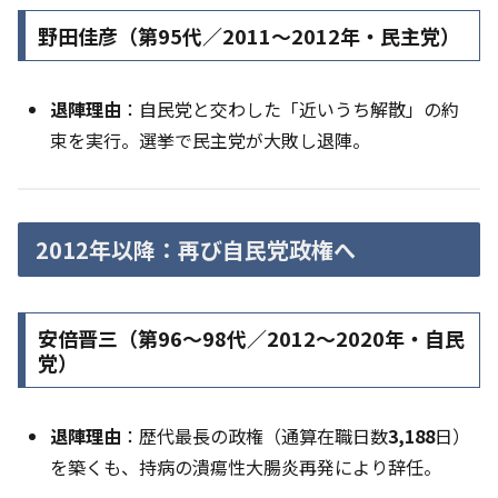
野田佳彦（第95代／2011〜2012年・民主党）
退陣理由
：自民党と交わした「近いうち解散」の約
束を実行。選挙で民主党が大敗し退陣。
2012年以降：再び自民党政権へ
安倍晋三（第96〜98代／2012〜2020年・自民
党）
退陣理由
：歴代最長の政権（通算在職日数
3,188
日）
を築くも、持病の潰瘍性大腸炎再発により辞任。