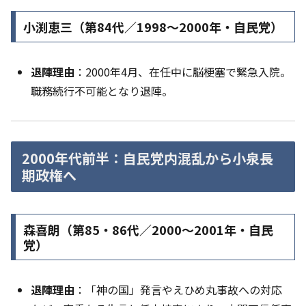
小渕恵三（第84代／1998〜2000年・自民党）
退陣理由
：2000年4月、在任中に脳梗塞で緊急入院。
職務続行不可能となり退陣。
2000年代前半：自民党内混乱から小泉長
期政権へ
森喜朗（第85・86代／2000〜2001年・自民
党）
退陣理由
：「神の国」発言やえひめ丸事故への対応