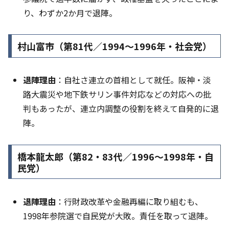
り、わずか2か月で退陣。
村山富市（第81代／1994〜1996年・社会党）
退陣理由
：自社さ連立の首相として就任。阪神・淡
路大震災や地下鉄サリン事件対応などの対応への批
判もあったが、連立内調整の役割を終えて自発的に退
陣。
橋本龍太郎（第82・83代／1996〜1998年・自
民党）
退陣理由
：行財政改革や金融再編に取り組むも、
1998年参院選で自民党が大敗。責任を取って退陣。