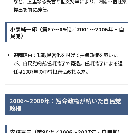
など、度重なる失言と低支持率により、内閣不信任案
提出を前に辞任。
小泉純一郎（第87〜89代／2001〜2006年・自
民党）
退陣理由
：郵政民営化を掲げて長期政権を築いた
が、自民党総裁任期満了で勇退。任期満了による退
任は1987年の中曽根康弘政権以来。
2006〜2009年：短命政権が続いた自民党
政権
安倍晋三（第90代／2006〜2007年・自民党）