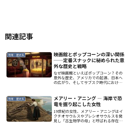
関連記事
映画館とポップコーンの深い関係
地理・歴史系
──定番スナックに秘められた意
外な歴史と戦略
なぜ映画館といえばポップコーン？その
意外な歴史、アメリカでの起源、日本へ
の広がり、そしてサブスク時代における
役割までを丁寧に解説します。
メアリー・アニング ― 海岸で恐
地理・歴史系
竜を掘り起こした女性
19世紀の女性、メアリー・アニングはイ
クチオサウルスやプレシオサウルスを発
見し「古生物学の母」と呼ばれる存在と
なりました。その波乱に満ちた生涯と再
評価の歴史を紹介します。