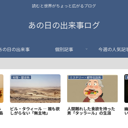
読むと世界がちょっと広がるブログ
あの日の出来事ログ
あの日の出来事
個別記事
今週の人気記
地理・歴史系
ミステリー・都市伝説系
あ
ビル・タウィール ― 誰も欲
人間離れした食欲を持った
幽
島
しがらない「無主地」
男「タッラール」の生涯