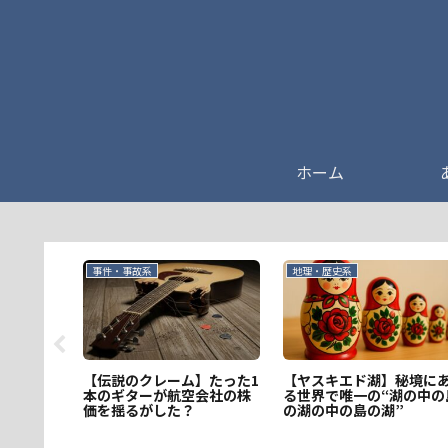
ホーム
事件・事故系
地理・歴史系
ィバル事
【ヤスキエド湖】秘境に
【伝説のクレーム】たった1
音楽フェス
る世界で唯一の“湖の中の
本のギターが航空会社の株
の湖の中の島の湖”
価を揺るがした？