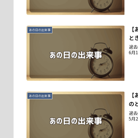
【
あの日の出来事
と
過去
6月
【
あの日の出来事
の
過去
5月