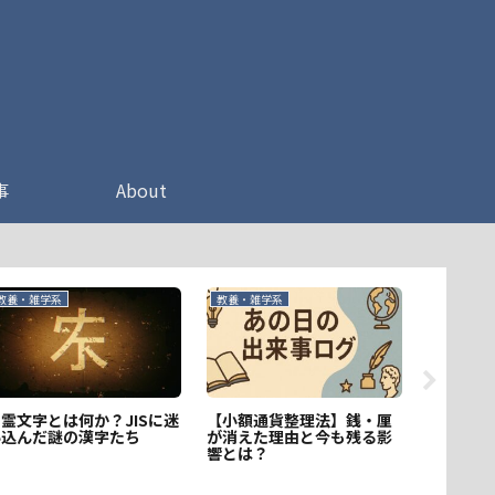
事
About
教養・雑学系
教養・雑学系
地理・歴史
霊文字とは何か？JISに迷
【小額通貨整理法】銭・厘
エリザベ
い込んだ謎の漢字たち
が消えた理由と今も残る影
— 「血
響とは？
は？