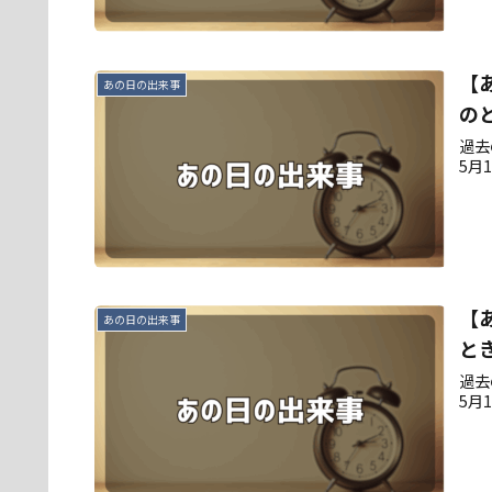
【
あの日の出来事
の
過去
5月
【
あの日の出来事
と
過去
5月