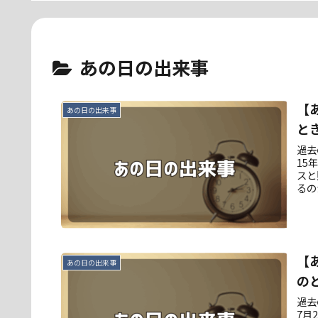
あの日の出来事
【
あの日の出来事
と
過去
15
スと
るの
【
あの日の出来事
の
過去
7月