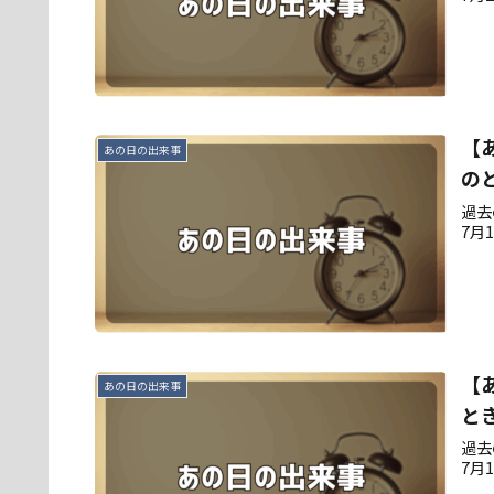
【
あの日の出来事
の
過去
7月
【
あの日の出来事
と
過去
7月