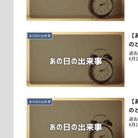
【
あの日の出来事
の
過去
6月
【
あの日の出来事
の
過去
6月