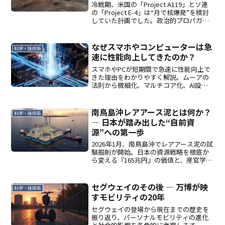
冷戦期、米国の「Project A119」とソ連
の「Project E-4」は“月で核爆発”を検討
していた計画でした。政治的プロパガン
ダから科学的影響、国際条約への波及、
そして「もし実行されていたら」の仮説
まで解説します。
なぜスマホやコンピューターは急
科学・技術系
速に性能向上してきたのか？
スマホやPCが短期間で急速に性能向上で
きた理由をわかりやすく解説。ムーアの
法則から微細化、マルチコア化、AI設計
まで──半導体技術の過去・現在・未来
南鳥島沖レアアース泥とは何か？
科学・技術系
― 日本が踏み出した“自前資
源”への第一歩
2026年1月、南鳥島沖でレアアース泥の試
験掘削が開始。日本の資源戦略を根底か
ら変える『165兆円』の価値と、産官学オ
ールジャパンで挑む技術とは。
セグウェイのその後 ― 万博が映
科学・技術系
すモビリティの20年
セグウェイの登場から現在までの歴史を
振り返り、パーソナルモビリティの進化