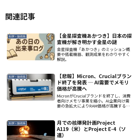
関連記事
【金星探査機あかつき】日本の探
科学・技術系
査機が解き明かす金星の謎
金星探査機「あかつき」のミッション概
要や搭載機器、観測成果をわかりやすく
解説。
【悲報】Micron、Crucialブラン
科学・技術系
ド終了を発表 ─ AI需要でメモリ
価格が高騰へ
MicronがCrucialブランドを終了し、消費
者向けメモリ事業を縮小。AI企業向け需
要の急拡大によりRAM価格が高騰する背
景と、PC市場への影響は？
月での核爆発計画――Project
科学・技術系
A119（米）とProject E-4（ソ
連）