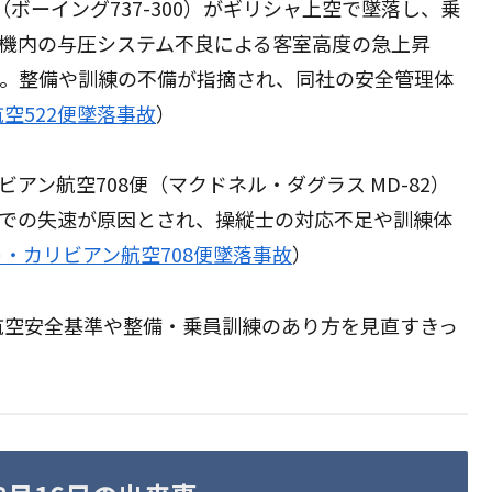
（ボーイング737-300）がギリシャ上空で墜落し、乗
は機内の与圧システム不良による客室高度の急上昇
す。整備や訓練の不備が指摘され、同社の安全管理体
空522便墜落事故
）
アン航空708便（マクドネル・ダグラス MD-82）
度での失速が原因とされ、操縦士の対応不足や訓練体
・カリビアン航空708便墜落事故
）
航空安全基準や整備・乗員訓練のあり方を見直すきっ