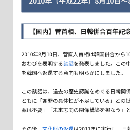
2010年（平成22年）8月10日
【国内】菅首相、日韓併合百年記
2010年8月10日、菅直人首相は韓国併合か
おわびを表明する
談話
を発表しました。この
を韓国へ返還する意向も明らかにしました。
この談話は、過去の歴史認識をめぐる日韓関
ともに「謝罪の具体性が不足している」との
罪は不要」「未来志向の関係構築を損なう」
その後、
文化財の返還
は2011年に実行し、