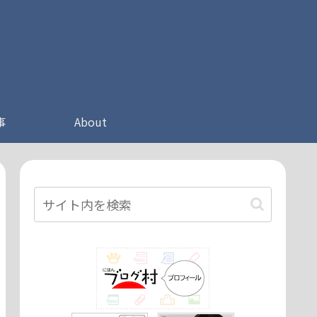
事
About