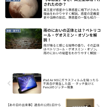
されたのか？
冥王星が惑星から準惑星に格下げされた
理由をわかりやすく解説。惑星の定義変
更や当時の反応、準惑星の一覧も紹介し
ます。
雨のにおいの正体とは？ペトリコ
教養・雑学系
ール・ゲオスミン・オゾンを解
説！
雨が降ると感じる独特の香り。その正体
はペトリコール・ゲオスミン・オゾン。
雨のにおいの秘密をわかりやすく解説し
ます。
iPad Air M3にガラスフィルムを貼ったら
不具合が発生した話 ― タッチ抜けと
Pencilのジッター現象
【あの日の出来事】過去の12月1日から