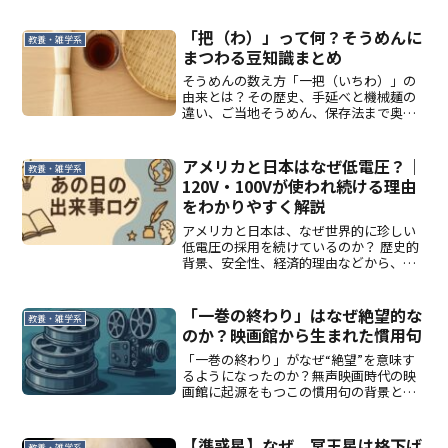
「把（わ）」って何？そうめんに
教養・雑学系
まつわる豆知識まとめ
そうめんの数え方「一把（いちわ）」の
由来とは？その歴史、手延べと機械麺の
違い、ご当地そうめん、保存法まで奥深
い魅力を解説します。
アメリカと日本はなぜ低電圧？｜
教養・雑学系
120V・100Vが使われ続ける理由
をわかりやすく解説
アメリカと日本は、なぜ世界的に珍しい
低電圧の採用を続けているのか？ 歴史的
背景、安全性、経済的理由などから、電
圧が統一されない理由をわかりやすく解
説します。
「一巻の終わり」はなぜ絶望的な
教養・雑学系
のか？映画館から生まれた慣用句
「一巻の終わり」がなぜ“絶望”を意味す
るようになったのか？無声映画時代の映
画館に起源をもつこの慣用句の背景と意
味の変化を解説します。
【準惑星】なぜ、冥王星は格下げ
教養・雑学系