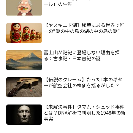
ール」の生涯
【ヤスキエド湖】秘境にある世界で唯
一の“湖の中の島の湖の中の島の湖”
富士山が記紀に登場しない理由を探
る：古事記・日本書紀の謎
【伝説のクレーム】たった1本のギタ
ーが航空会社の株価を揺るがした？
【未解決事件】タマム・シュッド事件
とは？DNA解析で判明した1948年の新
事実