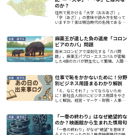
のか？
住所で見かける「大字（おおあざ）」
「字（あざ）」の意味や読み方を知って
いますか？実は明治時代の名残であるこ
の表記。都会の「住居表示」との違い
や、なぜ地域によって書いたり書かなか
ったりするのか、わかりやすく解説しま
麻薬王が遺した負の遺産「コロン
教養・雑学系
す。
ビアのカバ」問題
南米コロンビアで深刻化する「カバ問
題」。麻薬王パブロ・エスコバルが密輸
した4頭のカバが野生化して繁殖。人間の
行動が生態系を脅かす現実とは？
仕事で恥をかかないために！分野
教養・雑学系
別ビジネス用語まるわかり解説
「え、なにそれ？」ってならないため
に！新社会人向けにビジネス用語をやさ
しく解説。経営・マーケ・財務・人事・
プロジェクト管理まで、仕事に役立つ言
葉をまとめてチェック！
「一巻の終わり」はなぜ絶望的な
教養・雑学系
のか？映画館から生まれた慣用句
「一巻の終わり」がなぜ“絶望”を意味す
るようになったのか？無声映画時代の映