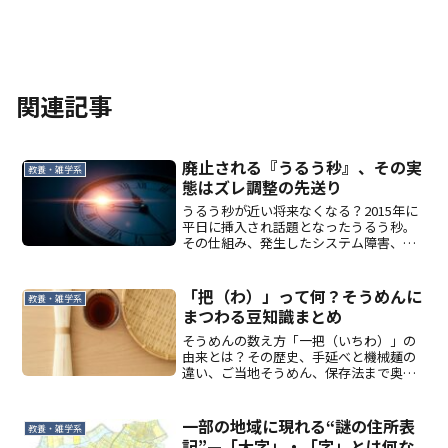
関連記事
廃止される『うるう秒』、その実
教養・雑学系
態はズレ調整の先送り
うるう秒が近い将来なくなる？2015年に
平日に挿入され話題となったうるう秒。
その仕組み、発生したシステム障害、将
来の時刻調整までわかりやすく解説しま
す。
「把（わ）」って何？そうめんに
教養・雑学系
まつわる豆知識まとめ
そうめんの数え方「一把（いちわ）」の
由来とは？その歴史、手延べと機械麺の
違い、ご当地そうめん、保存法まで奥深
い魅力を解説します。
一部の地域に現れる“謎の住所表
教養・雑学系
記”—「大字」・「字」とは何な