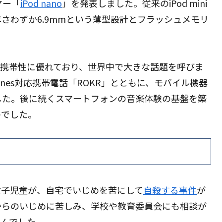
ヤー「
iPod nano
」を発表しました。従来のiPod mini
さわずか6.9mmという薄型設計とフラッシュメモリ
久性や携帯性に優れており、世界中で大きな話題を呼びま
Tunes対応携帯電話「ROKR」とともに、モバイル機器
した。後に続くスマートフォンの音楽体験の基盤を築
のでした。
の女子児童が、自宅でいじめを苦にして
自殺する事件
が
からのいじめに苦しみ、学校や教育委員会にも相談が
せんでした。