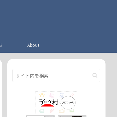
事
About