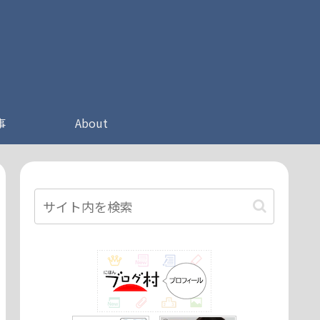
事
About